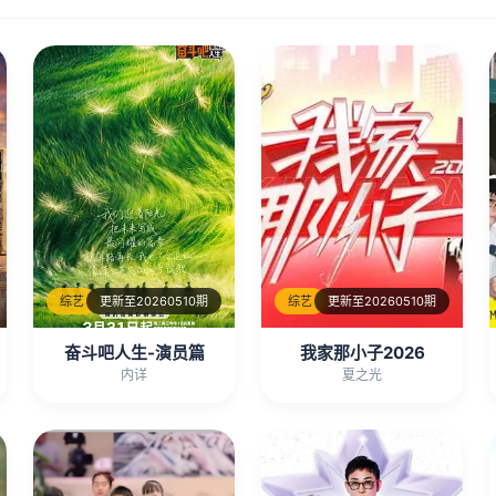
综艺
更新至20260510期
综艺
更新至20260510期
奋斗吧人生-演员篇
我家那小子2026
内详
夏之光