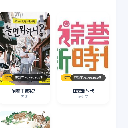
综艺
更新至20260509期
综艺
更新至20260508期
闲着干嘛呢？
综艺新时代
内详
谢炘昊