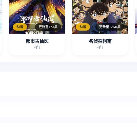
动漫
更新至173集
动漫
更新至1260集
都市古仙医
名侦探柯南
内详
内详