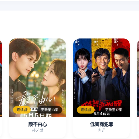
连续剧
更新至13集
连续剧
更新至17集
颜不由心
低智商犯罪
孙艺燃
内详