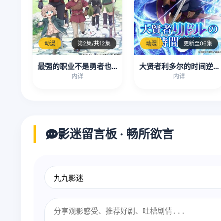
动漫
第2集/共12集
动漫
更新至06集
最强的职业不是勇者也不是贤者好像是鉴定士(伪)的样子?
大贤者利多尔的时间逆行
内详
内详
影迷留言板 · 畅所欲言