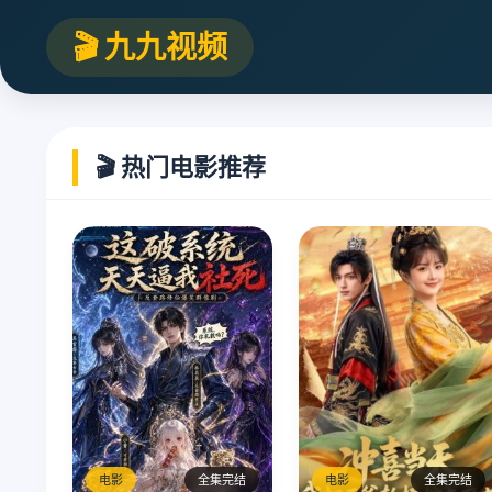
🎬 九九视频
🎬 热门电影推荐
电影
全集完结
电影
全集完结