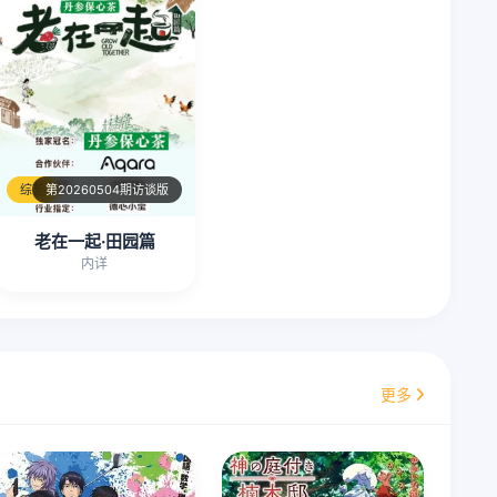
综艺
第20260504期访谈版
老在一起·田园篇
内详
更多