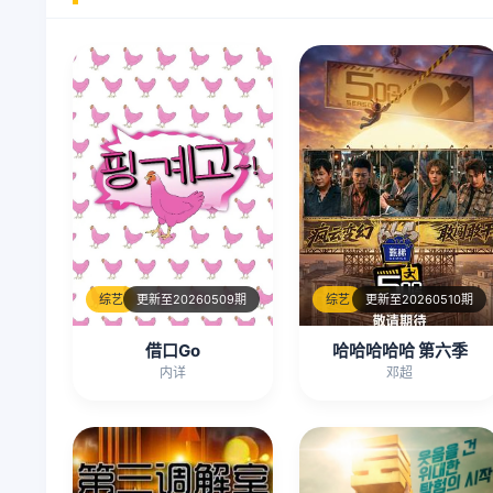
综艺
更新至20260509期
综艺
更新至20260510期
借口Go
哈哈哈哈哈 第六季
内详
邓超