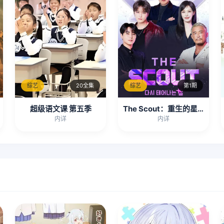
综艺
20全集
综艺
第1期
超级语文课 第五季
The Scout：重生的星星
内详
内详